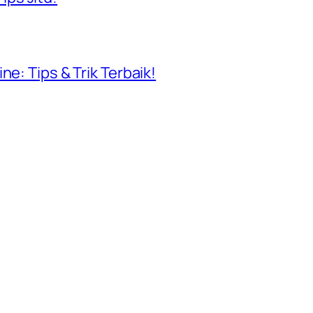
e: Tips & Trik Terbaik!