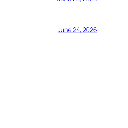
June 24, 2026