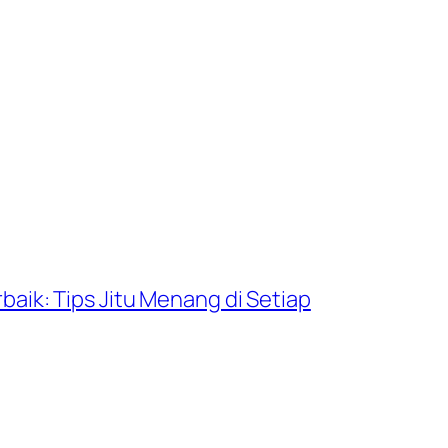
aik: Tips Jitu Menang di Setiap