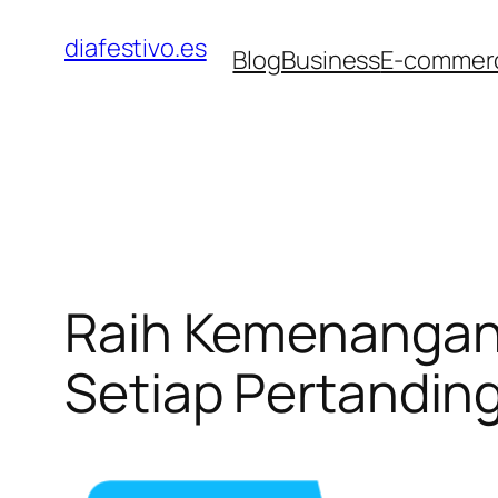
Skip
diafestivo.es
to
Blog
Business
E-commer
content
Raih Kemenangan 
Setiap Pertandin