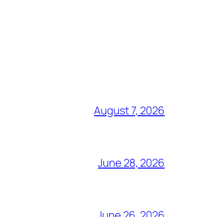
August 7, 2026
June 28, 2026
June 26, 2026