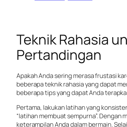
Teknik Rahasia 
Pertandingan
Apakah Anda sering merasa frustasi kar
beberapa teknik rahasia yang dapat me
beberapa tips yang dapat Anda terapk
Pertama, lakukan latihan yang konsisten
“latihan membuat sempurna”. Dengan m
keterampilan Anda dalam bermain. Sela