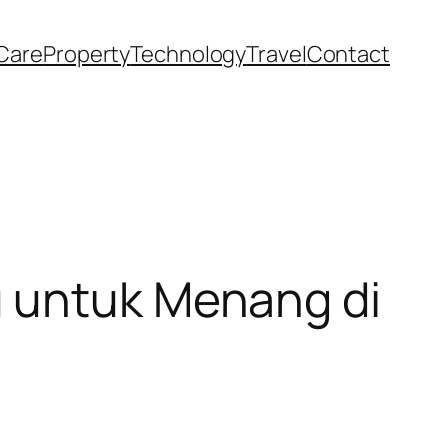
Care
Property
Technology
Travel
Contact
u untuk Menang di