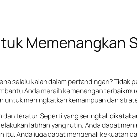
untuk Memenangkan S
ena selalu kalah dalam pertandingan? Tidak p
mbantu Anda meraih kemenangan terbaikmu di
an untuk meningkatkan kemampuan dan strate
 dan teratur. Seperti yang seringkali dikataka
elakukan latihan yang rutin, Anda dapat me
in itu, Anda juga dapat mengenali kekuatan d