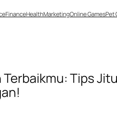
ce
Finance
Health
Marketing
Online Games
Pet 
Terbaikmu: Tips Jit
gan!