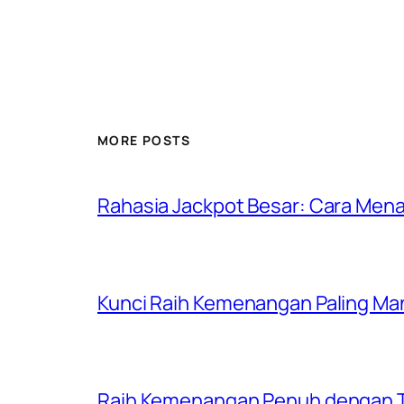
MORE POSTS
Rahasia Jackpot Besar: Cara Men
Kunci Raih Kemenangan Paling Man
Raih Kemenangan Penuh dengan Ti