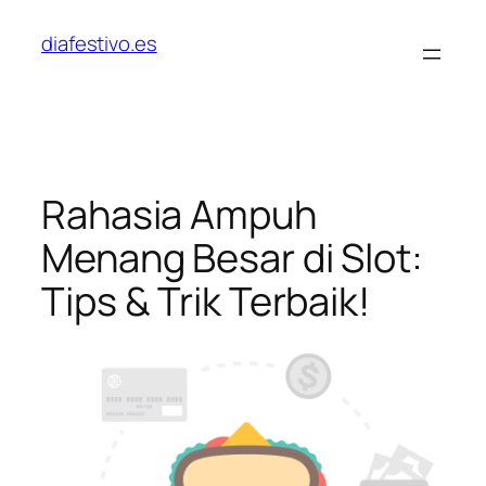
Skip
diafestivo.es
to
content
Rahasia Ampuh
Menang Besar di Slot:
Tips & Trik Terbaik!