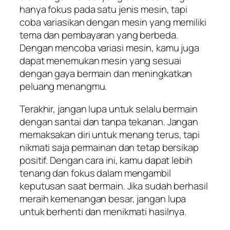
hanya fokus pada satu jenis mesin, tapi
coba variasikan dengan mesin yang memiliki
tema dan pembayaran yang berbeda.
Dengan mencoba variasi mesin, kamu juga
dapat menemukan mesin yang sesuai
dengan gaya bermain dan meningkatkan
peluang menangmu.
Terakhir, jangan lupa untuk selalu bermain
dengan santai dan tanpa tekanan. Jangan
memaksakan diri untuk menang terus, tapi
nikmati saja permainan dan tetap bersikap
positif. Dengan cara ini, kamu dapat lebih
tenang dan fokus dalam mengambil
keputusan saat bermain. Jika sudah berhasil
meraih kemenangan besar, jangan lupa
untuk berhenti dan menikmati hasilnya.