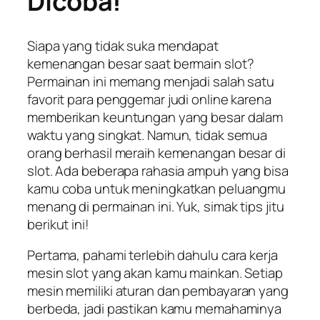
Dicoba!
Siapa yang tidak suka mendapat
kemenangan besar saat bermain slot?
Permainan ini memang menjadi salah satu
favorit para penggemar judi online karena
memberikan keuntungan yang besar dalam
waktu yang singkat. Namun, tidak semua
orang berhasil meraih kemenangan besar di
slot. Ada beberapa rahasia ampuh yang bisa
kamu coba untuk meningkatkan peluangmu
menang di permainan ini. Yuk, simak tips jitu
berikut ini!
Pertama, pahami terlebih dahulu cara kerja
mesin slot yang akan kamu mainkan. Setiap
mesin memiliki aturan dan pembayaran yang
berbeda, jadi pastikan kamu memahaminya