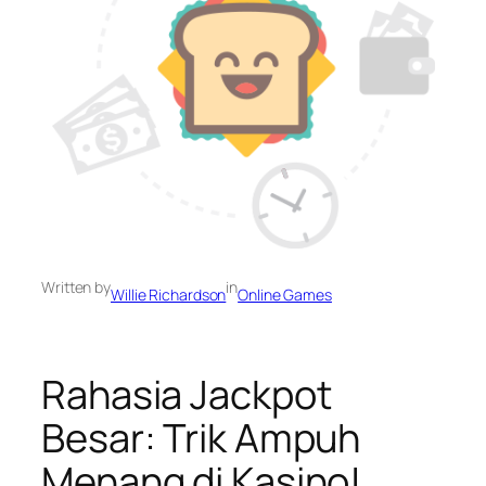
Written by
in
Willie Richardson
Online Games
Rahasia Jackpot
Besar: Trik Ampuh
Menang di Kasino!