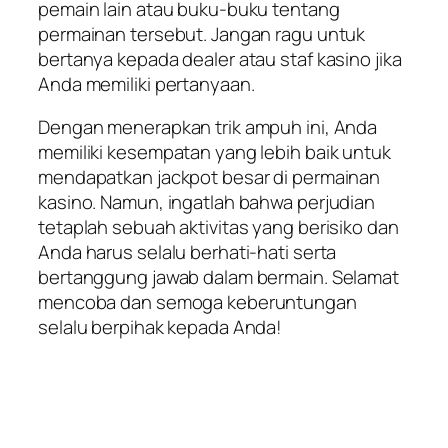
pemain lain atau buku-buku tentang
permainan tersebut. Jangan ragu untuk
bertanya kepada dealer atau staf kasino jika
Anda memiliki pertanyaan.
Dengan menerapkan trik ampuh ini, Anda
memiliki kesempatan yang lebih baik untuk
mendapatkan jackpot besar di permainan
kasino. Namun, ingatlah bahwa perjudian
tetaplah sebuah aktivitas yang berisiko dan
Anda harus selalu berhati-hati serta
bertanggung jawab dalam bermain. Selamat
mencoba dan semoga keberuntungan
selalu berpihak kepada Anda!