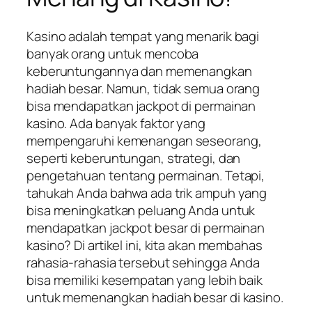
Kasino adalah tempat yang menarik bagi
banyak orang untuk mencoba
keberuntungannya dan memenangkan
hadiah besar. Namun, tidak semua orang
bisa mendapatkan jackpot di permainan
kasino. Ada banyak faktor yang
mempengaruhi kemenangan seseorang,
seperti keberuntungan, strategi, dan
pengetahuan tentang permainan. Tetapi,
tahukah Anda bahwa ada trik ampuh yang
bisa meningkatkan peluang Anda untuk
mendapatkan jackpot besar di permainan
kasino? Di artikel ini, kita akan membahas
rahasia-rahasia tersebut sehingga Anda
bisa memiliki kesempatan yang lebih baik
untuk memenangkan hadiah besar di kasino.