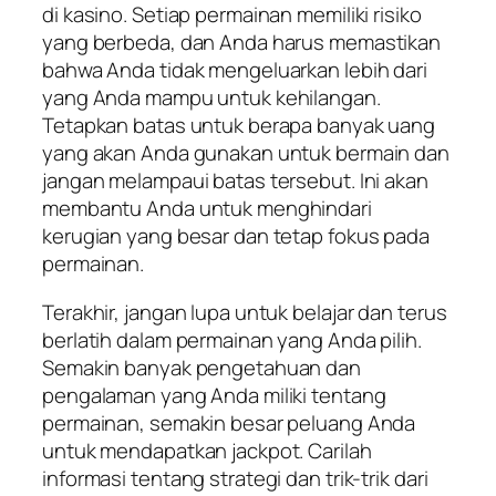
di kasino. Setiap permainan memiliki risiko
yang berbeda, dan Anda harus memastikan
bahwa Anda tidak mengeluarkan lebih dari
yang Anda mampu untuk kehilangan.
Tetapkan batas untuk berapa banyak uang
yang akan Anda gunakan untuk bermain dan
jangan melampaui batas tersebut. Ini akan
membantu Anda untuk menghindari
kerugian yang besar dan tetap fokus pada
permainan.
Terakhir, jangan lupa untuk belajar dan terus
berlatih dalam permainan yang Anda pilih.
Semakin banyak pengetahuan dan
pengalaman yang Anda miliki tentang
permainan, semakin besar peluang Anda
untuk mendapatkan jackpot. Carilah
informasi tentang strategi dan trik-trik dari