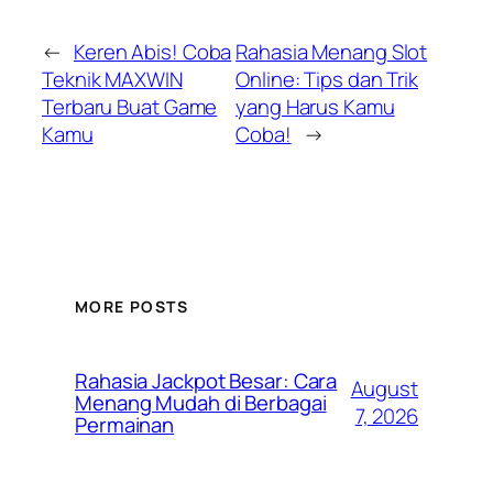
←
Keren Abis! Coba
Rahasia Menang Slot
Teknik MAXWIN
Online: Tips dan Trik
Terbaru Buat Game
yang Harus Kamu
Kamu
Coba!
→
MORE POSTS
Rahasia Jackpot Besar: Cara
August
Menang Mudah di Berbagai
7, 2026
Permainan