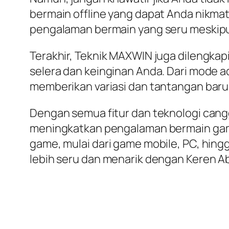
bermain offline yang dapat Anda nikm
pengalaman bermain yang seru meskipu
Terakhir, Teknik MAXWIN juga dilengka
selera dan keinginan Anda. Dari mode ad
memberikan variasi dan tantangan baru
Dengan semua fitur dan teknologi cangg
meningkatkan pengalaman bermain game
game, mulai dari game mobile, PC, hin
lebih seru dan menarik dengan Keren Ab