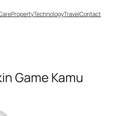
Care
Property
Technology
Travel
Contact
ikin Game Kamu