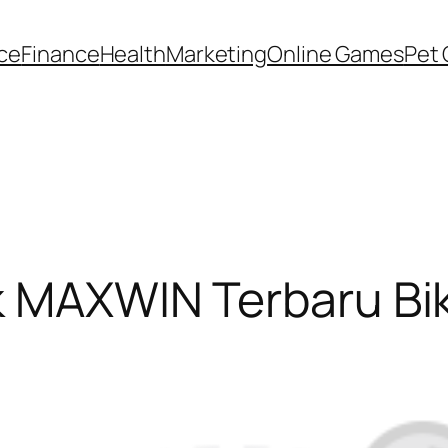
ce
Finance
Health
Marketing
Online Games
Pet 
ik MAXWIN Terbaru B