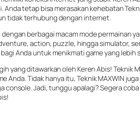
ati. Anda tetap bisa merasakan kehebatan T
n tidak terhubung dengan internet.
pi dengan berbagai macam mode permainan ya
venture, action, puzzle, hingga simulator, se
 bagi Anda untuk menikmati game yang lebih s
ih yang ditawarkan oleh Keren Abis! Teknik 
 Anda. Tidak hanya itu, Teknik MAXWIN juga
gga console. Jadi, tunggu apalagi? Segera co
is!