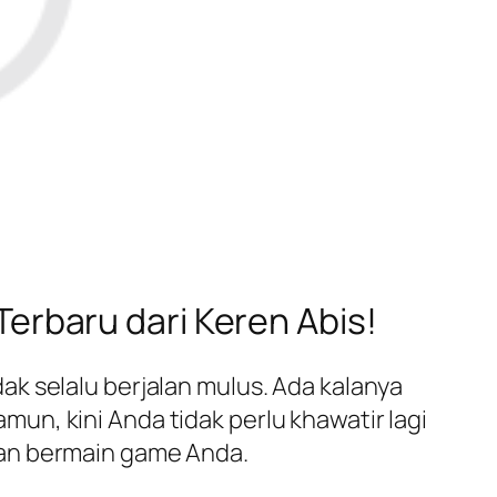
rbaru dari Keren Abis!
k selalu berjalan mulus. Ada kalanya
n, kini Anda tidak perlu khawatir lagi
man bermain game Anda.