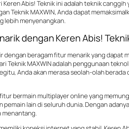
i Keren Abis! Teknik ini adalah teknik cangg
ngan Teknik MAXWIN, Anda dapat memaksimal
g lebih menyenangkan.
arik dengan Keren Abis! Tekn
ir dengan beragam fitur menarik yang dapat
dari Teknik MAXWIN adalah penggunaan teknol
 begitu, Anda akan merasa seolah-olah berad
fitur bermain multiplayer online yang memu
emain lain di seluruh dunia. Dengan adanya f
an menantang.
emiliki koneksi internet yang stabil. Keren Ab