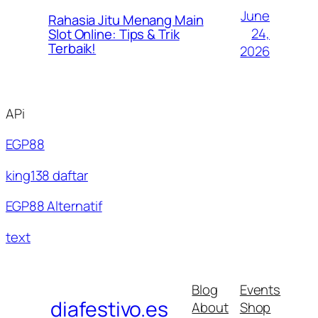
June
Rahasia Jitu Menang Main
24,
Slot Online: Tips & Trik
Terbaik!
2026
APi
EGP88
king138 daftar
EGP88 Alternatif
text
Blog
Events
diafestivo.es
About
Shop