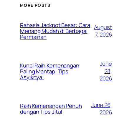
MORE POSTS
Rahasia Jackpot Besar: Cara
August
Menang Mudah di Berbagai
7, 2026
Permainan
June
Kunci Raih Kemenangan
28,
Paling Mantap: Tips
Asyiknya!
2026
June 26,
Raih Kemenangan Penuh
dengan Tips Jitu!
2026