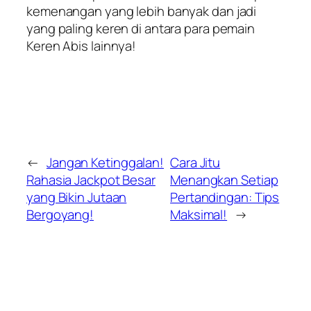
kemenangan yang lebih banyak dan jadi
yang paling keren di antara para pemain
Keren Abis lainnya!
←
Jangan Ketinggalan!
Cara Jitu
Rahasia Jackpot Besar
Menangkan Setiap
yang Bikin Jutaan
Pertandingan: Tips
Bergoyang!
Maksimal!
→