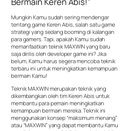
Bermain Keren Abis!”
Mungkin Kamu sudah sering mendengar
tentang game Keren Abis, salah satu game
strategi yang sedang booming di kalangan
para gamers. Tapi, apakah Kamu sudah
memanfaatkan teknik MAXWIN yang baru
saja dirilis oleh developer game ini? Jika
belum, Kamu harus segera mencoba teknik
terbaru ini untuk meningkatkan kemampuan
bermain Kamu!
Teknik MAXWIN merupakan teknik yang
dikembangkan oleh tim Keren Abis untuk
membantu para pemain meningkatkan
kemampuan bermain mereka. Teknik ini
menggunakan konsep “maksimum menang”
atau “MAXWIN” yang dapat membantu Kamu