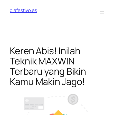
Skip
diafestivo.es
to
content
Keren Abis! Inilah
Teknik MAXWIN
Terbaru yang Bikin
Kamu Makin Jago!